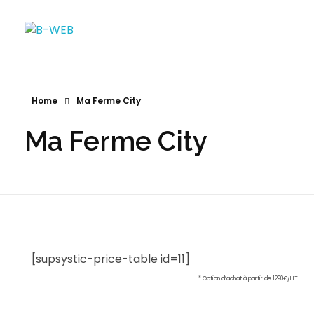
B-WEB
Home
Ma Ferme City
Ma Ferme City
[supsystic-price-table id=11]
* Option d’achat à partir de 1290€/HT